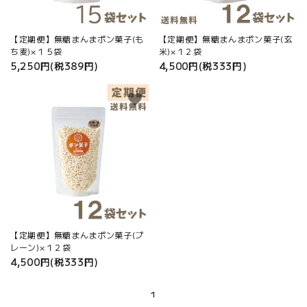
【定期便】無糖まんまポン菓子(も
【定期便】無糖まんまポン菓子(玄
ち麦)×１５袋
米)×１２袋
5,250円(税389円)
4,500円(税333円)
close
favorite
キーワード
カテゴリー
【定期便】無糖まんまポン菓子(プ
レーン)×１２袋
4,500円(税333円)
検索する
1