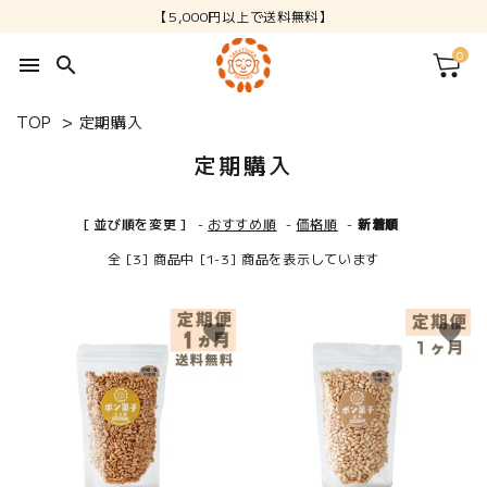
【5,000円以上で送料無料】
0
menu
search
TOP
>
定期購入
定期購入
[ 並び順を変更 ]
-
おすすめ順
-
価格順
-
新着順
全 [3] 商品中 [1-3] 商品を表示しています
favorite
favorite