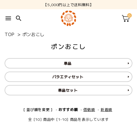
【5,000円以上で送料無料】
0
menu
search
TOP
>
ポンおこし
ポンおこし
単品
バラエティセット
単品セット
[ 並び順を変更 ]
-
おすすめ順
-
価格順
-
新着順
全 [10] 商品中 [1-10] 商品を表示しています