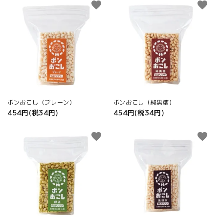
favorite
favorite
close
ポンおこし（プレーン）
ポンおこし（純黒糖）
454円(税34円)
454円(税34円)
キーワード
favorite
favorite
カテゴリー
検索する