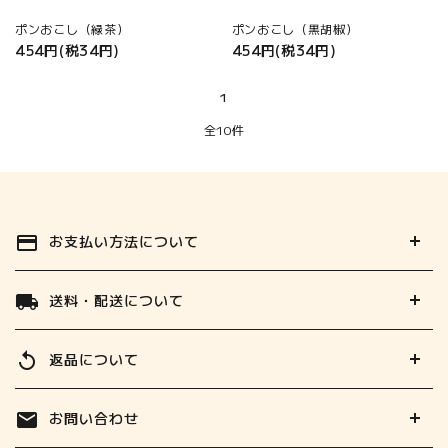
ポンおこし（緑茶）
ポンおこし（黒胡椒）
454円(税34円)
454円(税34円)
1
全10件
お支払い方法について
payment
送料・配送について
local_shipping
返品について
replay
お問い合わせ
mail