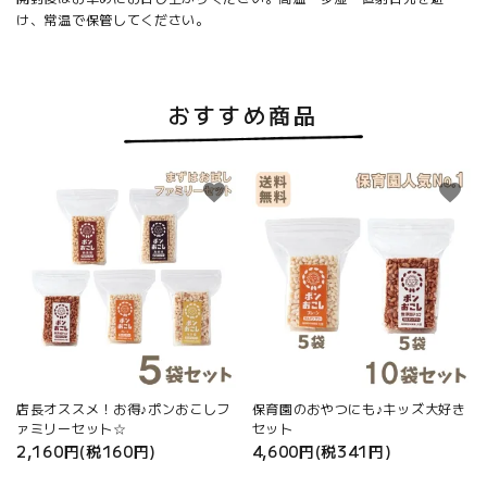
け、常温で保管してください。
おすすめ商品
favorite
favorite
店長オススメ！お得♪ポンおこしフ
保育園のおやつにも♪キッズ大好き
ァミリーセット☆
セット
2,160円(税160円)
4,600円(税341円)