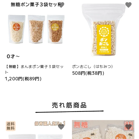
favorite
favorite
【無糖】まんまポン菓子３袋セッ
ポンおこし（はちみつ）
ト
508円(税38円)
1,200円(税89円)
売れ筋商品
favorite
favorite