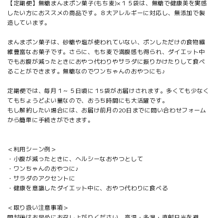
【定期便】無糖まんまポン菓子(もち麦)×１５袋は、無糖で健康美を実感
したい方におススメの商品です。８大アレルギーに対応し、無添加で製
造しています。
まんまポン菓子は、砂糖や塩が使われていない、ポンしただけの食物繊
維豊富なお菓子です。さらに、もち麦で満腹感も得られ、ダイエット中
でもお腹が減ったときにおやつ代わりやサラダに振りかけたりして食べ
ることができます。無糖なのでワンちゃんのおやつにも♪
定期便では、毎月１～５日頃に１5袋がお届けされます。多くても少なく
てもちょうどよい量なので、おうち時間にも大活躍です。
もし解約したい場合には、お届け前月の20日までに問い合わせフォーム
から簡単に手続きができます。
＜利用シーン例＞
・小腹が減ったときに、ヘルシーなおやつとして
・ワンちゃんのおやつに♪
・サラダのアクセントに
・健康を意識したダイエット中に、おやつ代わりに食べる
＜取り扱い注意事項＞
開封後はお早めにお召し上がりください。高温・多湿・直射日光を避