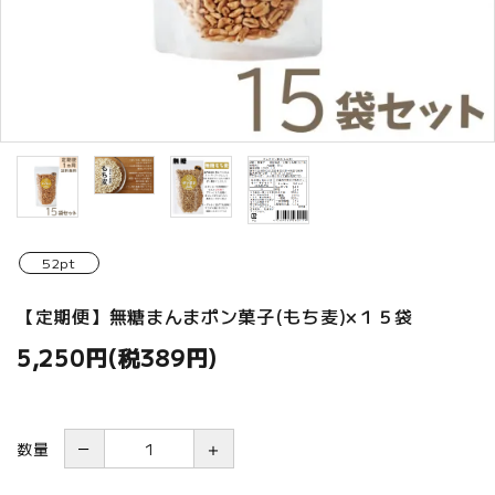
52pt
【定期便】無糖まんまポン菓子(もち麦)×１５袋
5,250円(税389円)
数量
－
＋