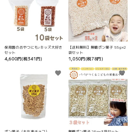
保育園のおやつにも♪キッズ大好き
【送料無料】無糖ポン菓子 55g×2
セット
袋セット
4,600円(税341円)
1,050円(税78円)
favorite
favorite
ポン菓子（もち麦チョコ）
無糖ポン菓子 25g×3袋セット