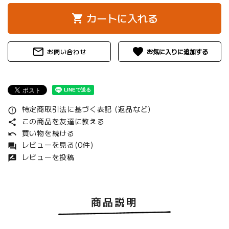
カートに入れる
shopping_cart
mail_outline
favorite
お問い合わせ
特定商取引法に基づく表記 (返品など)
error_outline
この商品を友達に教える
share
買い物を続ける
undo
レビューを見る(0件)
forum
レビューを投稿
rate_review
商品説明